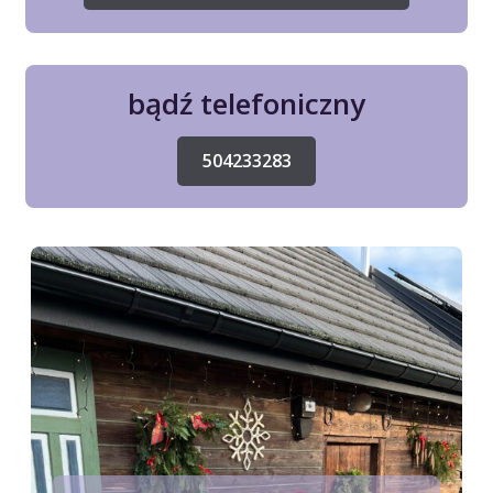
bądź telefoniczny
504233283