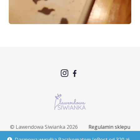
© Lawendowa Siwianka 2026
Regulamin sklepu
Polityka prywatności
Polityka cookies
Darmowa wysyłka Paczkomatem InPost od 320 zł.