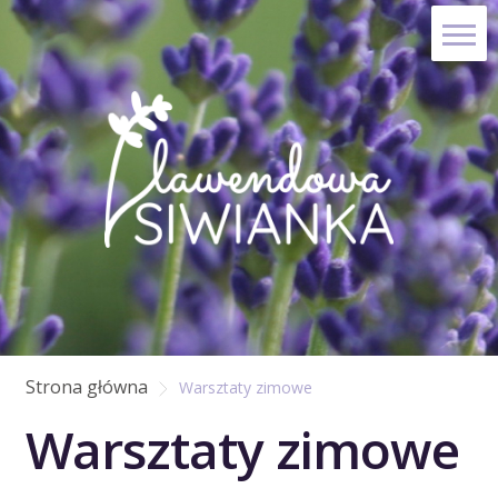
Skip
Skip
to
to
navigation
content
Strona główna
Warsztaty zimowe
Warsztaty zimowe