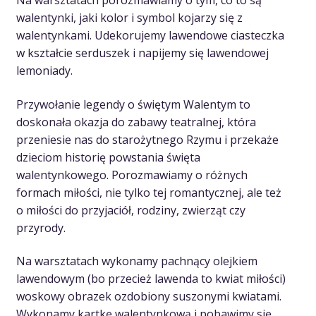
Na warsztatach porozmawiamy o tym, co to są
walentynki, jaki kolor i symbol kojarzy się z
walentynkami. Udekorujemy lawendowe ciasteczka
w kształcie serduszek i napijemy się lawendowej
lemoniady.
Przywołanie legendy o świętym Walentym to
doskonała okazja do zabawy teatralnej, która
przeniesie nas do starożytnego Rzymu i przekaże
dzieciom historię powstania święta
walentynkowego. Porozmawiamy o różnych
formach miłości, nie tylko tej romantycznej, ale też
o miłości do przyjaciół, rodziny, zwierząt czy
przyrody.
Na warsztatach wykonamy pachnący olejkiem
lawendowym (bo przecież lawenda to kwiat miłości)
woskowy obrazek ozdobiony suszonymi kwiatami.
Wykonamy kartkę walentynkową i pobawimy się