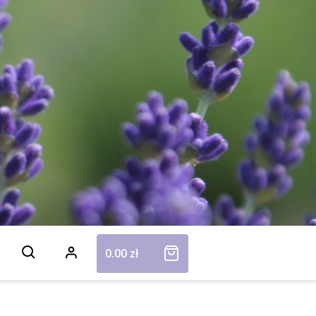
0.00
zł