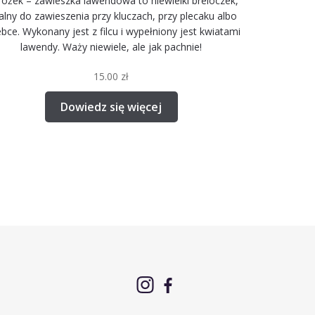
rożek – zawieszka lawendowa to niewielki breloczek,
alny do zawieszenia przy kluczach, przy plecaku albo
ebce. Wykonany jest z filcu i wypełniony jest kwiatami
lawendy. Waży niewiele, ale jak pachnie!
15.00
zł
Dowiedz się więcej