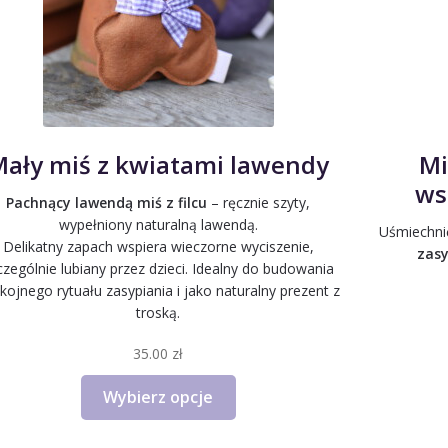
ały miś z kwiatami lawendy
Mi
ws
Pachnący lawendą miś z filcu
– ręcznie szyty,
wypełniony naturalną lawendą.
Uśmiechni
Delikatny zapach wspiera wieczorne wyciszenie,
zasy
czególnie lubiany przez dzieci. Idealny do budowania
kojnego rytuału zasypiania i jako naturalny prezent z
troską.
35.00
zł
Ten
Wybierz opcje
produkt
ma