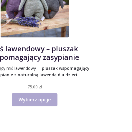
ś lawendowy – pluszak
pomagający zasypianie
ęty miś lawendowy –
pluszak wspomagający
pianie z naturalną lawendą dla dzieci.
75.00
zł
Ten
Wybierz opcje
produkt
ma
wiele
wariantów.
Opcje