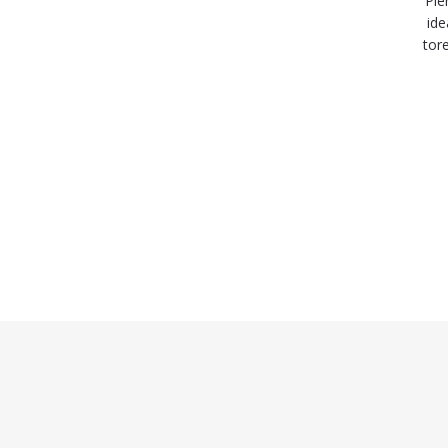
Pie
ide
tor