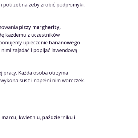
am potrzebna żeby zrobić podpłomyki,
rmowania
pizzy margherity,
jdę każdemu z uczestników
roponujemy upieczenie
bananowego
ę nimi zajadać i popijać lawendową
zej pracy. Każda osoba otrzyma
 wykona susz i napełni nim woreczek.
marcu, kwietniu, październiku i