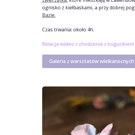
zwierzątka
, które mieszkają w Lawendow
ognisko z kiełbaskami, a przy dobrej po
Bazie.
Czas trwania: około 4h.
Relacja wideo z chodzenia z kogucikiem
Galeria z warsztatów wielkanocnych