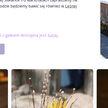
ej Siwiance. Po warsztatach zapraszamy na
godzie będziemy bawić się również w
Leśnej
 i z gaikiem dostępna jest
tutaj.