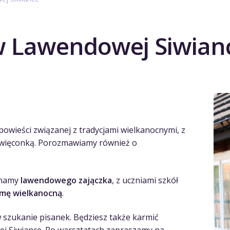
 w Lawendowej Siwian
powieści związanej z tradycjami wielkanocnymi, z
święconką. Porozmawiamy również o
onamy
lawendowego zajączka
, z uczniami szkół
lmę wielkanocną
.
 szukanie pisanek. Będziesz także karmić