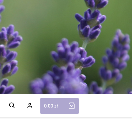
0.00
zł