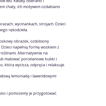
ów wsi. Kwiaty zbierano i
jem chaty, ich motywem ozdabiano
azach, wycinankach, strojach. Dzieci
nego rękodzieła.
oskowy obrazek, ozdobiony
 Dzieci napełnią formę woskiem z
oślinami. Alternatywnie na
ub malować porcelanowe kubki i
która wycisza, odpręża i relaksuje.
endową lemoniadą i lawendowymi
isko i pomożemy je przygotować.