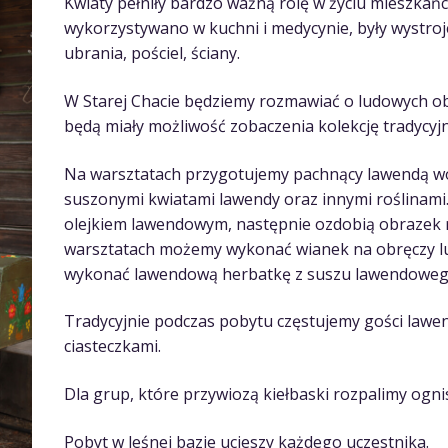
Kwiaty pełniły bardzo ważną rolę w życiu mieszkańc
wykorzystywano w kuchni i medycynie, były wystro
ubrania, pościel, ściany.
W Starej Chacie będziemy rozmawiać o ludowych obr
będą miały możliwość zobaczenia kolekcję tradycyj
Na warsztatach przygotujemy pachnący lawendą w
suszonymi kwiatami lawendy oraz innymi roślinami.
olejkiem lawendowym, następnie ozdobią obrazek r
warsztatach możemy wykonać wianek na obręczy l
wykonać lawendową herbatkę z suszu lawendowego, 
Tradycyjnie podczas pobytu częstujemy gości law
ciasteczkami.
Dla grup, które przywiozą kiełbaski rozpalimy ogn
Pobyt w leśnej bazie ucieszy każdego uczestnika.