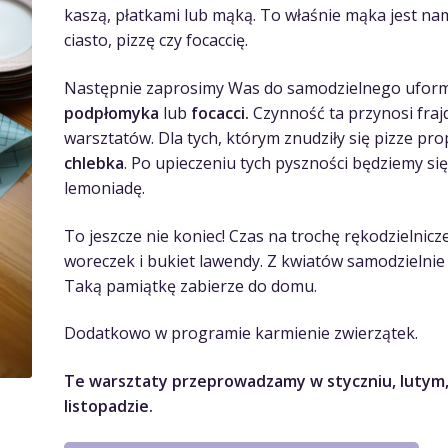
kaszą, płatkami lub mąką. To właśnie mąka jest n
ciasto, pizzę czy focaccię.
Następnie zaprosimy Was do samodzielnego ufo
podpłomyka
lub
focacci.
Czynność ta przynosi fra
warsztatów. Dla tych, którym znudziły się pizze p
chlebka
. Po upieczeniu tych pyszności będziemy si
lemoniadę.
To jeszcze nie koniec! Czas na trochę rękodzielnic
woreczek i bukiet lawendy. Z kwiatów samodzielnie
Taką pamiątkę zabierze do domu.
Dodatkowo w programie karmienie zwierzątek.
Te warsztaty przeprowadzamy w styczniu, lutym, 
listopadzie.