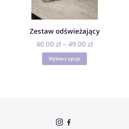
Zestaw odświeżający
Zakres
40.00
zł
–
49.00
zł
cen:
Ten
Wybierz opcje
produkt
od
ma
40.00 zł
wiele
wariantów.
do
Opcje
49.00 zł
można
wybrać
na
stronie
produktu