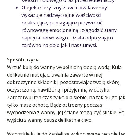
kwasu linolowego oraz przeciwutleniaczy.
Olejek eteryczny z kwiatów lawendy
,
wykazuje nadzwyczajne właściwości
relaksujące, pomagające przywrócić
równowagę emocjonalną i złagodzić stany
napięcia nerwowego. Działa odprężająco
zarówno na ciało jak i nasz umysł.
Sposób użycia:
Wrzuć kulę do wanny wypełnioną ciepłą wodą. Kula
delikatnie musując, uwalnia zawarte w niej
dobroczynne składniki, pozostawiając twoją skórę
oczyszczoną, nawilżoną i przyjemną w dotyku.
Zarezerwuj ten czas tylko dla siebie, na tak długo jak
tylko masz ochotę. Bądź ostrożny podczas
wychodzenia z wanny, jej ściany mogą być śliskie. Po
wyjściu z wanny osusz delikatnie ciało.
Wszystkie kule do kąpieli są wykonywane ręcznie i w