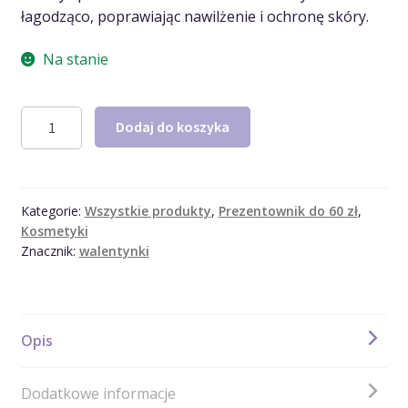
łagodząco, poprawiając nawilżenie i ochronę skóry.
Na stanie
ilość
Dodaj do koszyka
Lawendowa
kula
do
kąpieli
Kategorie:
Wszystkie produkty
,
Prezentownik do 60 zł
,
Kosmetyki
Znacznik:
walentynki
Opis
Dodatkowe informacje