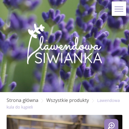
Skip
Skip
to
to
navigation
content
Strona główna
Wszystkie produkty
Lawendowa
kula do kąpieli