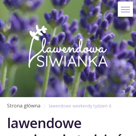
Skip
Skip
to
to
navigation
content
Strona główna
lawendowe weekendy tydzień 6
lawendowe